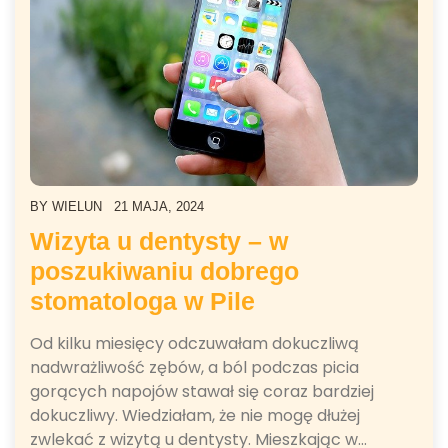
BY
WIELUN
21 MAJA, 2024
Wizyta u dentysty – w
poszukiwaniu dobrego
stomatologa w Pile
Od kilku miesięcy odczuwałam dokuczliwą
nadwrażliwość zębów, a ból podczas picia
gorących napojów stawał się coraz bardziej
dokuczliwy. Wiedziałam, że nie mogę dłużej
zwlekać z wizytą u dentysty. Mieszkając w…