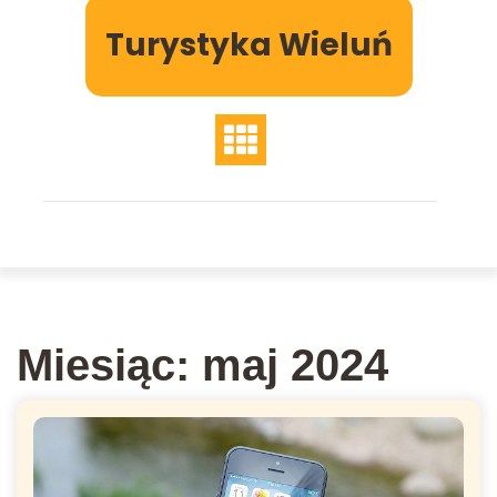
Skip
Turystyka Wieluń
to
content
Miesiąc:
maj 2024