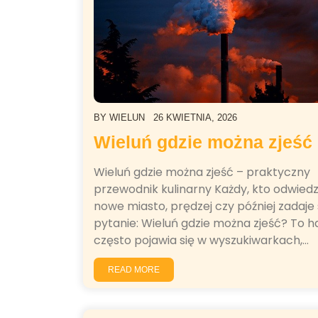
BY
WIELUN
26 KWIETNIA, 2026
Wieluń gdzie można zjeść
Wieluń gdzie można zjeść – praktyczny
przewodnik kulinarny Każdy, kto odwied
nowe miasto, prędzej czy później zadaje
pytanie: Wieluń gdzie można zjeść? To h
często pojawia się w wyszukiwarkach,…
READ MORE