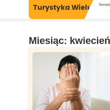
Skip
Sampl
Turystyka Wieluń
to
content
Miesiąc:
kwiecień