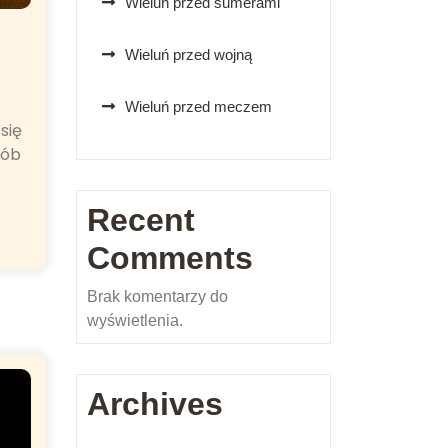
Wieluń przed sumerami
Wieluń przed wojną
Wieluń przed meczem
się
sób
Recent
Comments
Brak komentarzy do
wyświetlenia.
Archives