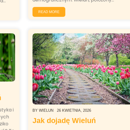
ia…
READ MORE
ń
tyka i
BY
WIELUN
26 KWIETNIA, 2026
cych
Jak dojadę Wieluń
ziko