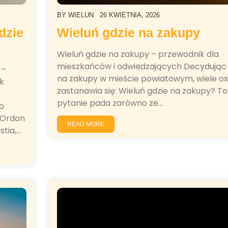
BY
WIELUN
26 KWIETNIA, 2026
Wieluń gdzie na zakupy
dzie
Wieluń gdzie na zakupy – przewodnik dla
mieszkańców i odwiedzających Decydując 
 –
na zakupy w mieście powiatowym, wiele o
k
zastanawia się: Wieluń gdzie na zakupy? To
pytanie pada zarówno ze…
o
 Ordon
READ MORE
stia,…