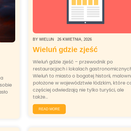
BY
WIELUN
26 KWIETNIA, 2026
Wieluń gdzie zjeść
Wieluń gdzie zjeść – przewodnik po
restauracjach i lokalach gastronomicznyc
Wieluń to miasto o bogatej historii, malown
za
położone w województwie łódzkim, które c
 sobie
częściej odwiedzają nie tylko turyści, ale
asło
także…
READ MORE