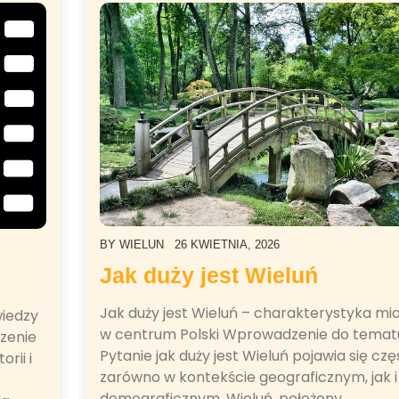
BY
WIELUN
26 KWIETNIA, 2026
Jak duży jest Wieluń
Jak duży jest Wieluń – charakterystyka mi
wiedzy
w centrum Polski Wprowadzenie do temat
zenie
Pytanie jak duży jest Wieluń pojawia się czę
rii i
zarówno w kontekście geograficznym, jak i
.
demograficznym. Wieluń, położony…