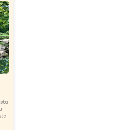
asta
u
sto