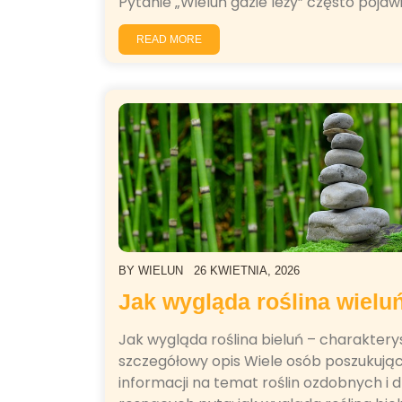
Pytanie „Wieluń gdzie leży” często pojaw
READ MORE
BY
WIELUN
26 KWIETNIA, 2026
Jak wygląda roślina wielu
Jak wygląda roślina bieluń – charakterys
szczegółowy opis Wiele osób poszukują
informacji na temat roślin ozdobnych i d