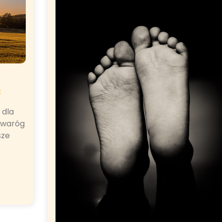
ć
 dla
twaróg
sze